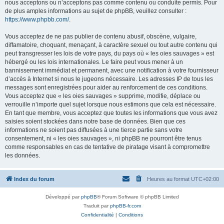
nous acceptons ou n’acceptons pas comme contenu ou conduite permis. Pour
de plus amples informations au sujet de phpBB, veuillez consulter :
https://www.phpbb.com/
.
Vous acceptez de ne pas publier de contenu abusif, obscène, vulgaire,
diffamatoire, choquant, menaçant, à caractère sexuel ou tout autre contenu qui
peut transgresser les lois de votre pays, du pays où « les oies sauvages » est
hébergé ou les lois internationales. Le faire peut vous mener à un
bannissement immédiat et permanent, avec une notification à votre fournisseur
d’accès à Internet si nous le jugeons nécessaire. Les adresses IP de tous les
messages sont enregistrées pour aider au renforcement de ces conditions.
Vous acceptez que « les oies sauvages » supprime, modifie, déplace ou
verrouille n’importe quel sujet lorsque nous estimons que cela est nécessaire.
En tant que membre, vous acceptez que toutes les informations que vous avez
saisies soient stockées dans notre base de données. Bien que ces
informations ne soient pas diffusées à une tierce partie sans votre
consentement, ni « les oies sauvages », ni phpBB ne pourront être tenus
comme responsables en cas de tentative de piratage visant à compromettre
les données.
Index du forum
Heures au format
UTC+02:00
Développé par
phpBB
® Forum Software © phpBB Limited
Traduit par
phpBB-fr.com
Confidentialité
|
Conditions