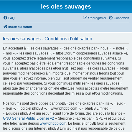
les oies sauvages
FAQ
S’enregistrer
Connexion
Index du forum
les oies sauvages - Conditions d’utilisation
En accédant à « les oies sauvages » (désigné ci-après par « nous », « notre »,
« nos », « les oies sauvages », « https://forum.cooplesoiessauvages.alsace »),
vous acceptez d’être légalement responsable des conditions suivantes. Si
vous n’acceptez pas d’être légalement responsable de toutes les conditions
suivantes, alors n’accédez pas et/ou n’utilisez pas « les oies sauvages ». Nous
pouvons modifier celles-ci à n’importe quel moment et nous ferons tout pour
que vous en soyez informé, bien qu’il soit prudent de vérifier régulièrement
celles-ci par vous-même. Si vous continuez d’utiliser « les oies sauvages »
alors que des changements ont été effectués, vous acceptez d’être légalement
responsable des conditions découlant des mises à jour et/ou modifications.
Nos forums sont développés par phpBB (désigné ci-après par « ils », « eux »,
« leur », « logiciel phpBB », « www.phpbb.com », « phpBB Limited »,
« Équipes phpBB ») qui est un script libre de forum, déclaré sous la licence «
GNU General Public License v2
» (désigné ci-après par « GPL ») et qui peut
être téléchargé depuis
www.phpbb.com
. Le logiciel phpBB facilite seulement
les discussions sur Internet. phpBB Limited n’est pas responsable de ce que